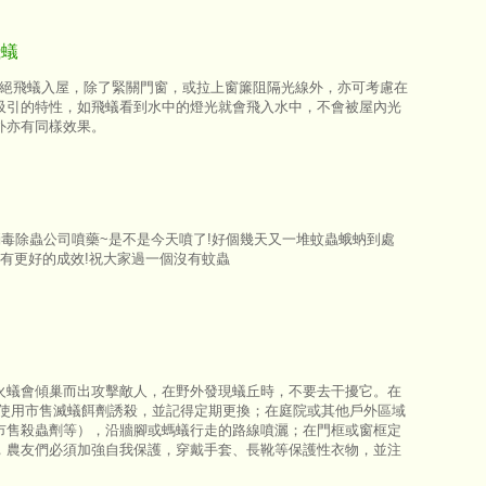
飛蟻
要謝絕飛蟻入屋，除了緊關門窗，或拉上窗簾阻隔光線外，亦可考慮在
吸引的特性，如飛蟻看到水中的燈光就會飛入水中，不會被屋內光
外亦有同樣效果。
消毒除蟲公司噴藥~是不是今天噴了!好個幾天又一堆蚊蟲蛾蚋到處
會有更好的成效!祝大家過一個沒有蚊蟲
火蟻會傾巢而出攻擊敵人，在野外發現蟻丘時，不要去干擾它。在
內使用市售滅蟻餌劑誘殺，並記得定期更換；在庭院或其他戶外區域
市售殺蟲劑等），沿牆腳或螞蟻行走的路線噴灑；在門框或窗框定
，農友們必須加強自我保護，穿戴手套、長靴等保護性衣物，並注