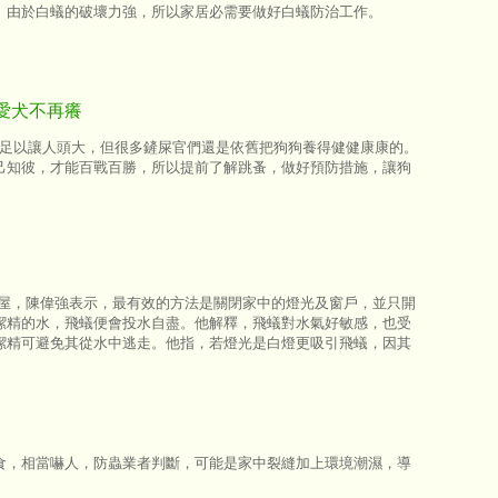
。由於白蟻的破壞力強，所以家居必需要做好白蟻防治工作。
愛犬不再癢
多，足以讓人頭大，但很多鏟屎官們還是依舊把狗狗養得健健康康的。
己知彼，才能百戰百勝，所以提前了解跳蚤，做好預防措施，讓狗
入屋，陳偉強表示，最有效的方法是關閉家中的燈光及窗戶，並只開
潔精的水，飛蟻便會投水自盡。他解釋，飛蟻對水氣好敏感，也受
潔精可避免其從水中逃走。他指，若燈光是白燈更吸引飛蟻，因其
食，相當嚇人，防蟲業者判斷，可能是家中裂縫加上環境潮濕，導