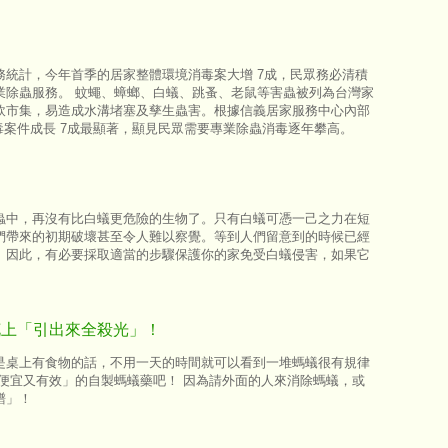
統計，今年首季的居家整體環境消毒案大增 7成，民眾務必清積
業除蟲服務。 蚊蠅、蟑螂、白蟻、跳蚤、老鼠等害蟲被列為台灣家
飲市集，易造成水溝堵塞及孳生蟲害。根據信義居家服務中心內部
毒案件成長 7成最顯著，顯見民眾需要專業除蟲消毒逐年攀高。
蟲中，再沒有比白蟻更危險的生物了。只有白蟻可憑一己之力在短
們帶來的初期破壞甚至令人難以察覺。等到人們留意到的時候已經
。因此，有必要採取適當的步驟保護你的家免受白蟻侵害，如果它
花上「引出來全殺光」！
是桌上有食物的話，不用一天的時間就可以看到一堆螞蟻很有規律
便宜又有效」的自製螞蟻藥吧！ 因為請外面的人來消除螞蟻，或
譜」！