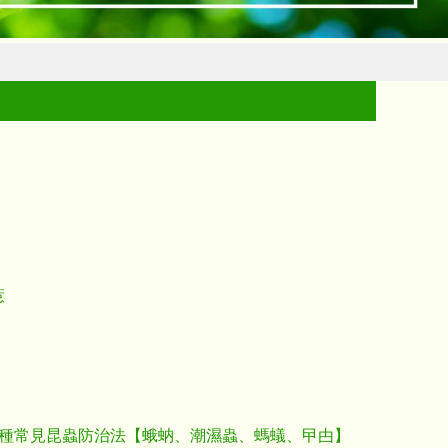
惹
4種常見昆蟲防治法【蛾蚋、潮濕蟲、螞蟻、曱甴】