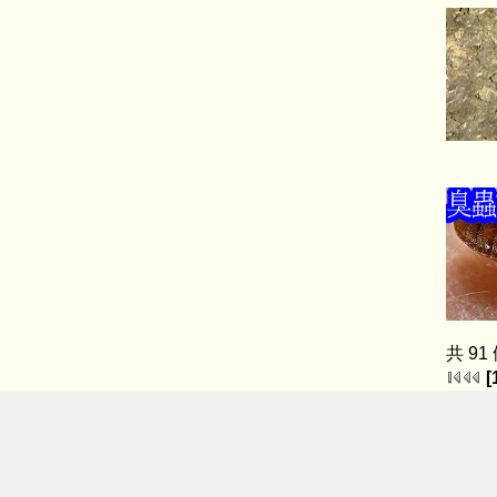
共 91
[