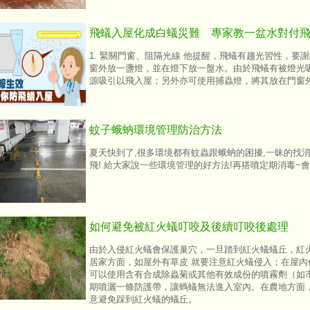
飛蟻入屋化成白蟻災難 專家教一盆水對付
1. 緊關門窗、阻隔光線 他提醒，飛蟻有趨光習性，
窗外放一盞燈，並在燈下放一盤水。由於飛蟻有被燈光
源吸引以飛入屋；另外亦可使用捕蟲燈，將其放在門窗
蚊子蛾蚋環境管理防治方法
夏天快到了,很多環境都有蚊蟲跟蛾蚋的困擾,一昧的找
飛! 給大家說一些環境管理的好方法!再搭噴定期消毒~
如何避免被紅火蟻叮咬及後續叮咬後處理
由於入侵紅火蟻會保護巢穴，一旦踏到紅火蟻蟻丘，紅
居家方面，如屋外有草皮 就要注意紅火蟻侵入；在屋
可以使用含有合成除蟲菊或其他有效成份的噴霧劑（如
期噴灑一條防護帶，讓螞蟻無法進入室內。在農地方面
意避免踩到紅火蟻的蟻丘。