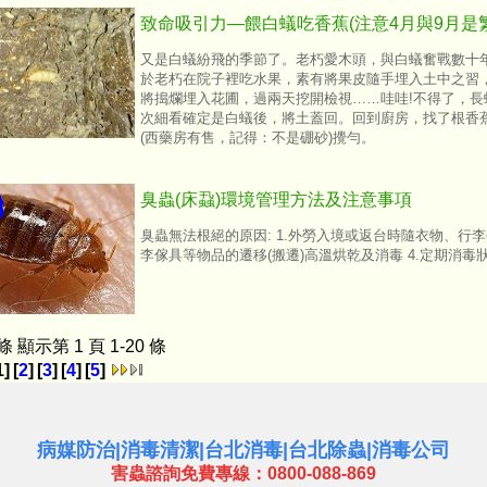
致命吸引力—餵白蟻吃香蕉(注意4月與9月是
又是白蟻紛飛的季節了。老朽愛木頭，與白蟻奮戰數十
於老朽在院子裡吃水果，素有將果皮隨手埋入土中之習
將搗爛埋入花圃，過兩天挖開檢視……哇哇!不得了，長
次細看確定是白蟻後，將土蓋回。回到廚房，找了根香蕉
(西藥房有售，記得：不是硼砂)攪勻。
臭蟲(床蝨)環境管理方法及注意事項
臭蟲無法根絕的原因: 1.外勞入境或返台時隨衣物、行李
李傢具等物品的遷移(搬遷)高溫烘乾及消毒 4.定期消毒
 條 顯示第 1 頁 1-20 條
1]
[
2
]
[
3
]
[
4
]
[
5
]
病媒防治
|
消毒清潔
|
台北消毒
|
台北除蟲
|
消毒公司
害蟲諮詢免費專線：0800-088-869