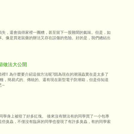
損失，還會搞得家裡一團糟，甚至留下一股難聞的氣味。但是，如
事。像是買老鼠藥的辦法又存在誤傷的危險。好的是，我們總結出
箱做法大公開
裡!! 為什麼要介紹這個方法呢?因為現在的潮濕蟲實在是太多了
多種，簡易式的、傳統的、還有現在新型電子防潮箱，但是你知道
吧～
同學身上被咬了好多紅塊。 後來沒有辦法有的同學買了一小包專
這些臭蟲，不僅沒有臨床的同學也發現了有許多臭蟲，有的同學索