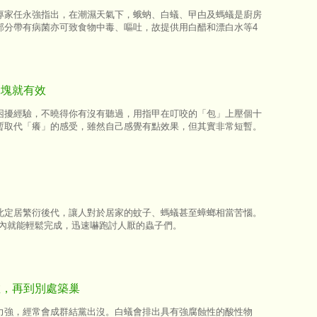
專家任永強指出，在潮濕天氣下，蛾蚋、白蟻、曱甴及螞蟻是廚房
部分帶有病菌亦可致食物中毒、嘔吐，故提供用白醋和漂白水等4
冰塊就有效
困擾經驗，不曉得你有沒有聽過，用指甲在叮咬的「包」上壓個十
暫取代「癢」的感受，雖然自己感覺有點效果，但其實非常短暫。
此定居繁衍後代，讓人對於居家的蚊子、螞蟻甚至蟑螂相當苦惱。
秒內就能輕鬆完成，迅速嚇跑討人厭的蟲子們。
散，再到別處築巢
力強，經常會成群結黨出沒。白蟻會排出具有強腐蝕性的酸性物