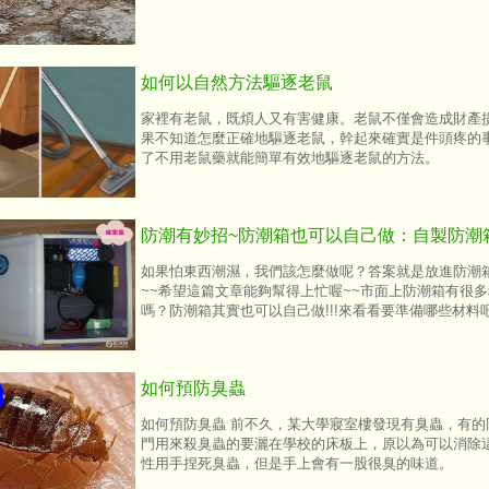
如何以自然方法驅逐老鼠
家裡有老鼠，既煩人又有害健康。老鼠不僅會造成財產
果不知道怎麼正確地驅逐老鼠，幹起來確實是件頭疼的
了不用老鼠藥就能簡單有效地驅逐老鼠的方法。
防潮有妙招~防潮箱也可以自己做：自製防潮
如果怕東西潮濕，我們該怎麼做呢？答案就是放進防潮箱
~~希望這篇文章能夠幫得上忙喔~~市面上防潮箱有很
嗎？防潮箱其實也可以自己做!!!來看看要準備哪些材料
如何預防臭蟲
如何預防臭蟲 前不久，某大學寢室樓發現有臭蟲，有的
門用來殺臭蟲的要灑在學校的床板上，原以為可以消除
性用手捏死臭蟲，但是手上會有一股很臭的味道。