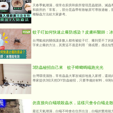
天春季氣潮濕，很常在廚房和廁所發現昆蟲蹤跡。滅蟲
和廁所的「常客」，部分昆蟲帶有致敏原可導致過敏，
種驅蟲方法給大家參考。
蚊子叮如何快速止癢防感染？皮膚科醫師：
台灣氣候的關係讓多數人都有被蚊子叮、癢到受不了的
字來止癢的方法，其實這不過是利用「痛或壓」感去短
3防蟲秘招自己來 蚊子蟑螂螞蟻跑光光
台灣環境濕熱，常有蟲蟲大軍攻城掠地進入家裡，還就
專家提供3招天然DIY防蟲秘招，只要準備好材料，60
勿直接向白蟻噴殺蟲水，這樣只會令白蟻走
最近天氣潮濕，白蟻不時會在住所出沒，白蟻的繁殖能