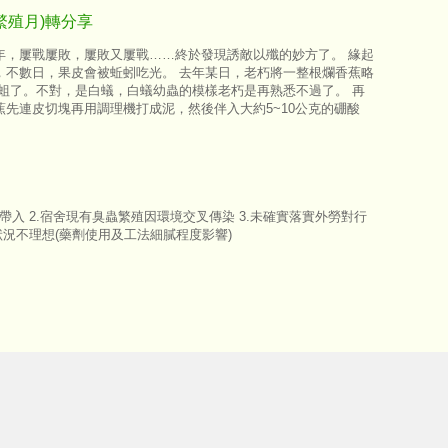
繁殖月)轉分享
年，屢戰屢敗，屢敗又屢戰……終於發現誘敵以殲的妙方了。 緣起
，不數日，果皮會被蚯蚓吃光。 去年某日，老朽將一整根爛香蕉略
蛆了。不對，是白蟻，白蟻幼蟲的模樣老朽是再熟悉不過了。 再
先連皮切塊再用調理機打成泥，然後伴入大約5~10公克的硼酸
帶入 2.宿舍現有臭蟲繁殖因環境交叉傳染 3.未確實落實外勞對行
狀況不理想(藥劑使用及工法細膩程度影響)