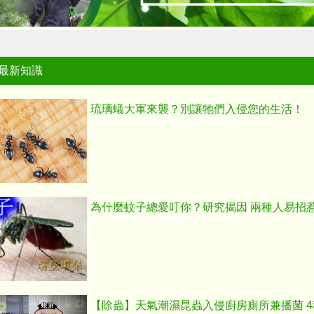
最新知識
琉璃蟻大軍來襲？別讓牠們入侵您的生活！
為什麼蚊子總愛叮你？研究揭因 兩種人易招
【除蟲】天氣潮濕昆蟲入侵廚房廁所兼播菌 