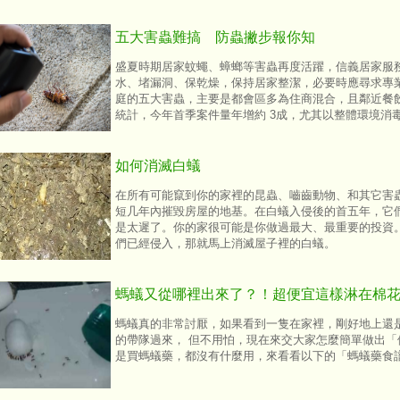
五大害蟲難搞 防蟲撇步報你知
盛夏時期居家蚊蠅、蟑螂等害蟲再度活躍，信義居家服務
水、堵漏洞、保乾燥，保持居家整潔，必要時應尋求專
庭的五大害蟲，主要是都會區多為住商混合，且鄰近餐
統計，今年首季案件量年增約 3成，尤其以整體環境消
如何消滅白蟻
在所有可能竄到你的家裡的昆蟲、嚙齒動物、和其它害
短几年內摧毀房屋的地基。在白蟻入侵後的首五年，它
是太遲了。你的家很可能是你做過最大、最重要的投資
們已經侵入，那就馬上消滅屋子裡的白蟻。
螞蟻又從哪裡出來了？！超便宜這樣淋在棉
螞蟻真的非常討厭，如果看到一隻在家裡，剛好地上還
的帶隊過來， 但不用怕，現在來交大家怎麼簡單做出「
是買螞蟻藥，都沒有什麼用，來看看以下的「螞蟻藥食