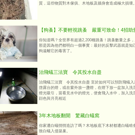
質，這些物質對木傢俱、木地板及牆身會造成極大損壞
【狗蚤】不要輕視跳蚤 嚴重可致命！4招助
你知道嗎？全世界有超過2,200種跳蚤！跳蚤數量之
那是因為他們都明白一個事實：最好的反擊武器就是知
狗遠離它的毒害了。
治飛蟻三法寶 令其投水自盡
治飛蟻三法寶 令其投水自盡 至於如何可以預防飛蟻
啓露台的燈，或在窗外放一盞燈，在燈下放一盆加入洗
燈光吸引，當看見水中的燈光，便會飛入水中，加入洗
顔色與月亮相近
3年木地板翻開 驚藏白蟻窩
​你家遭白蟻悄悄造訪了嗎？木地板底下木材都遭白蟻啃
致白蟻入侵築巢。