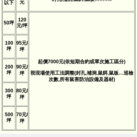
元
以下
120
50
坪
元
/
坪
100
95
元
/
坪
坪
起價
7000
元
(
依短期合約或單次施工區分
)
200
90
元
/
坪
視現場使用工法調整
(
封孔
,
補洞
,
鼠餌
,
鼠板…巡檢
坪
次數
,
所有鼠害防治設備及器材
)
300
80
元
/
坪
坪
500
70
元
/
坪
坪