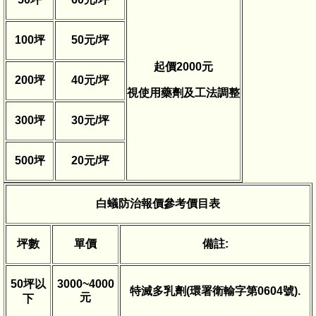
100
坪
50
元
/
坪
起價
2000
元
200
坪
40
元
/
坪
視使用藥劑及工法調整
300
坪
30
元
/
坪
500
坪
20
元
/
坪
白蟻防治報價參考價目表
坪數
單價
備註
:
50
坪以
3000~4000
特滅多乳劑
(
環署衛輸字第
0604
號
).
元
下