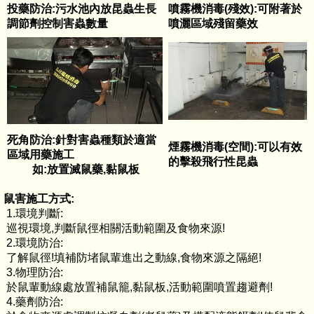
投藥防治:污水池內放昆蟲生長
噴霧機消毒(殘效):可附著於
調節劑控制害蟲數量
噴灑區域殘留藥效
死角防治:針對害蟲種類於適當
煙霧機消毒(空間):可以有效
區域用藥施工
的擊殺飛行性昆蟲
如:放置滅鼠藥,黏鼠板
鼠害施工方式:
1.環境判斷:
巡視環境,判斷鼠徑相關活動範圍及食物來源!
2.環境防治:
了解鼠徑!填補防堵鼠輩進出之動線,食物來源之隔絕!
3.物理防治:
於鼠輩動線處放置補鼠籠,黏鼠板,活動範圍噴置趨避劑!
4.藥劑防治: