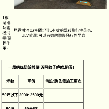
1樓
週邊:
熱霧
煙霧機消毒(空間):可以有效的擊殺飛行性昆蟲.
機消
ULV噴灑: 可以有效的擊殺飛行性昆蟲.
毒(趨
趕作
用)
一般病媒防治報價
(
蒼蠅蚊子蟑螂
,
跳蚤
)
坪數
單價
備註
:
跳蚤需施工兩次
50
坪以下
2000~2500
元
50
坪
60
元
/
坪