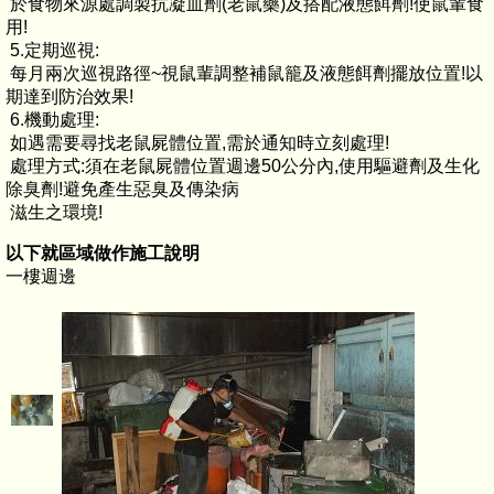
於食物來源處調製抗凝血劑(老鼠藥)及搭配液態餌劑!使鼠輩食
用!
5.定期巡視:
每月兩次巡視路徑~視鼠輩調整補鼠籠及液態餌劑擺放位置!以
期達到防治效果!
6.機動處理:
如遇需要尋找老鼠屍體位置,需於通知時立刻處理!
處理方式:須在老鼠屍體位置週邊50公分內,使用驅避劑及生化
除臭劑!避免產生惡臭及傳染病
滋生之環境!
以下就區域做作施工說明
一樓週邊