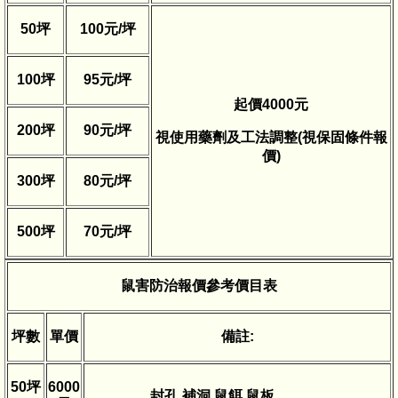
50
坪
100
元
/
坪
100
坪
95
元
/
坪
起價
4000
元
200
坪
90
元
/
坪
視使用藥劑及工法調整
(
視保固條件報
價
)
300
坪
80
元
/
坪
500
坪
70
元
/
坪
鼠害防治報價參考價目表
坪數
單價
備註
:
50
坪
6000
封孔
,
補洞
,
鼠餌
,
鼠板
………..