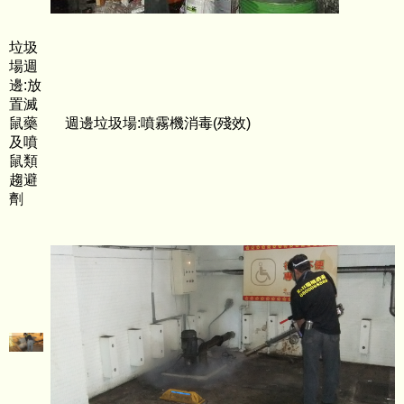
垃圾
場週
邊:放
置滅
鼠藥
週邊垃圾場:噴霧機消毒(殘效)
及噴
鼠類
趨避
劑