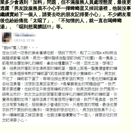
業多少會遇到「加料」問題，但不滿服務人員處理態度，最後更
透露「男友說服務員不小心手一揮蟑螂蛋又掉回湯裡，他裝沒事
繼續賣給下一個人，請要去吃的朋友記得要小心」。不少網友看
後也紛紛痛批「太噁了」、「不知情的人，就一直在喝蟑螂
湯」、「噁到想罵髒話!!!」等。