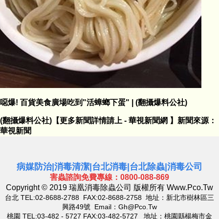
噁爆! 百貨美食廣場吃到"活蟑螂下蛋" | (翻攝爆料公社)
(翻攝爆料公社)
【更多新聞詳情請上 - 華視新聞網 】
新聞來源：
華視新聞
病媒防治
|
消毒清潔
|
台北消毒
|
台北除蟲
|
消毒公司
害蟲諮詢免費專線：0800-088-869
Copyright © 2019 瑞凰消毒除蟲公司 版權所有
Www.pco.tw
台北 TEL:02-8688-2788 FAX:02-8688-2758 地址：新北市樹林區三
興路49號 Email：
Gh@pco.tw
桃園 TEL:03-482 - 5727 FAX:03-482-5727 地址：桃園縣楊梅市金