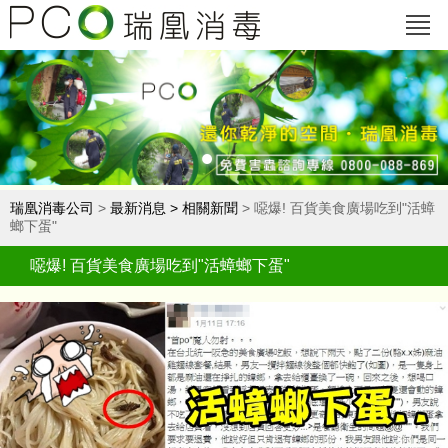
瑞凰消毒公司
>
最新消息
>
相關新聞
> 噁爆! 百貨美食廣場吃到"活蟑
螂下蛋"
噁爆! 百貨美食廣場吃到"活蟑螂下蛋"