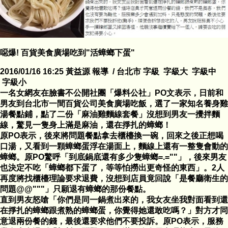
噁爆! 百貨美食廣場吃到"活蟑螂下蛋"
2016/01/16 16:25 黃益源 報導 / 台北市 字級 字級大 字級中
字級小
一名女網友在臉書不公開社團「爆料公社」PO文表示，日前和
男友到台北市一間百貨公司美食廣場吃飯，選了一家知名養身雞
湯餐點鋪，點了二份「麻油雞麵線套餐」沒想到男友一攪拌麵
線，驚見一隻身上滿是麻油，還在掙扎的蟑螂！
原PO表示，後來將問題餐點拿去櫃檯換一碗，回來之後正想喝
口湯，又看到一顆蟑螂蛋浮在湯面上，麵線上還有一整隻會動的
蟑螂。原PO驚呼「到底鍋底還有多少隻蟑螂=.=""」，後來男友
也決定不吃「蟑螂都下蛋了，等等怕撈出更奇怪的東西」。2人
再度將找櫃檯理論要求退費，沒想到店員竟回說「是餐廳衛生的
問題@@"""」只願退有蟑螂的那份餐點。
直到男友怒嗆「你們是同一鍋煮出來的，我女友坐我對面看到還
在掙扎的蟑螂跟煮熟的蟑螂蛋，你覺得她還敢吃嗎？」對方才同
意退兩份餐的錢，最後還要求他們不要投訴。原PO表示，服務