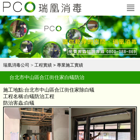
瑞凰消毒公司
>
工程實績
>
專業施工實績
台北市中山區合江街住家白蟻防治
施工地點:台北市中山區合江街住家除白蟻
工程名稱:白蟻防治工程
防治害蟲:白蟻