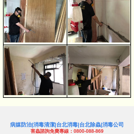
病媒防治
|
消毒清潔
|
台北消毒
|
台北除蟲
|
消毒公司
害蟲諮詢免費專線：0800-088-869